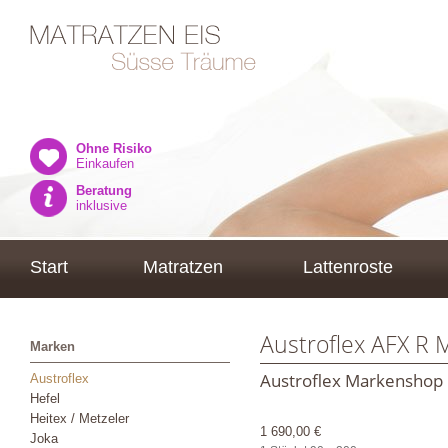
Ohne Risiko
Einkaufen
Beratung
inklusive
Start
Matratzen
Lattenroste
Austroflex AFX R 
Marken
Austroflex Markenshop
Austroflex
Hefel
Heitex / Metzeler
1 690,00 €
Joka