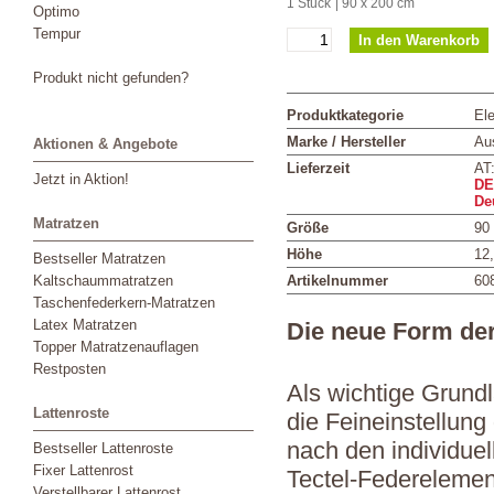
1 Stück
| 90 x 200 cm
Optimo
Tempur
Produkt nicht gefunden?
Produktkategorie
Ele
Marke / Hersteller
Aus
Aktionen & Angebote
Lieferzeit
AT
Jetzt in Aktion!
DE
De
Matratzen
Größe
90
Höhe
12
Bestseller Matratzen
Kaltschaummatratzen
Artikelnummer
60
Taschenfederkern-Matratzen
Latex Matratzen
Die neue Form de
Topper Matratzenauflagen
Restposten
Als wichtige Grundl
Lattenroste
die Feineinstellung
nach den individuel
Bestseller Lattenroste
Fixer Lattenrost
Tectel-Federelemen
Verstellbarer Lattenrost