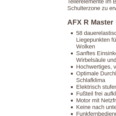
Tellerelemente im 
Schulterzone zu erw
AFX R Master
58 dauerelastis
Liegepunkten fü
Wolken
Sanftes Einsinke
Wirbelsäule un
Hochwertiges, v
Optimale Durchl
Schlafklima
Elektrisch stufe
Fußteil frei auf
Motor mit Netz
Keine nach unt
Funkfernbedien