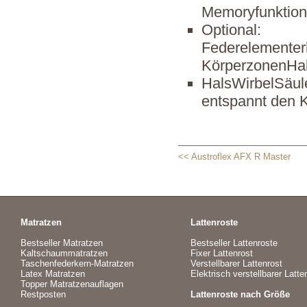
Memoryfunktion
Optional:
Federelementer
KörperzonenHal
HalsWirbelSäule
entspannt den 
<< Austroflex AFX R Master
Matratzen
Lattenroste
Bestseller Matratzen
Bestseller Lattenroste
Kaltschaummatratzen
Fixer Lattenrost
Taschenfederkern-Matratzen
Verstellbarer Lattenrost
Latex Matratzen
Elektrisch verstellbarer Latte
Topper Matratzenauflagen
Restposten
Lattenroste nach Größe