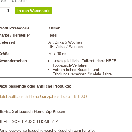
 Stk.
| 70 x 90 cm
Produktkategorie
Kissen
arke / Hersteller
Hefel
ieferzeit
AT: Zirka 6 Wochen
DE: Zirka 7 Wochen
Größe
70 x 90 cm
Besonderheiten
Unvergleichliche Füllkraft dank HEFEL
Topbausch-Verfahren
Extrem hohes Bausch- und
Erholungsvermögen für viele Jahre
Dazu passende oder ähnliche Produkte:
Hefel Softbausch Home Ganzjahresdecke
151,00 €
HEFEL Softbausch Home Zip Kissen
HEFEL SOFTBAUSCH HOME ZIP
er pflegeleichte bauschig-weiche Kuscheltraum für alle.