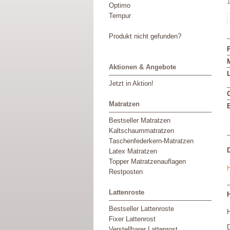
1
Optimo
Tempur
Produkt nicht gefunden?
M
Aktionen & Angebote
L
Jetzt in Aktion!
Matratzen
Bestseller Matratzen
Kaltschaummatratzen
Taschenfederkern-Matratzen
Latex Matratzen
Topper Matratzenauflagen
Restposten
Lattenroste
Bestseller Lattenroste
Fixer Lattenrost
D
Verstellbarer Lattenrost