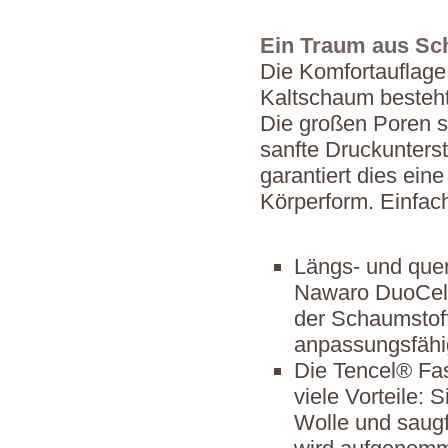
Ein Traum aus S
Die Komfortauflag
Kaltschaum besteht
Die großen Poren so
sanfte Druckunters
garantiert dies ei
Körperform. Einfach
Längs- und quer
Nawaro DuoCell
der Schaumstoff
anpassungsfähig
Die Tencel® Fas
viele Vorteile: 
Wolle und saugf