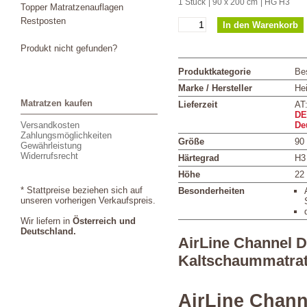
1 Stück
| 90 x 200 cm
| HG H3
Topper Matratzenauflagen
Restposten
Produkt nicht gefunden?
Produktkategorie
Bes
Marke / Hersteller
Hei
Matratzen kaufen
Lieferzeit
AT
DE
Versandkosten
De
Zahlungsmöglichkeiten
Größe
90
Gewährleistung
Widerrufsrecht
Härtegrad
H3
Höhe
22
* Stattpreise beziehen sich auf
Besonderheiten
unseren vorherigen Verkaufspreis.
Wir liefern in
Österreich und
Deutschland.
AirLine Channel 
Kaltschaummatra
AirLine Chan