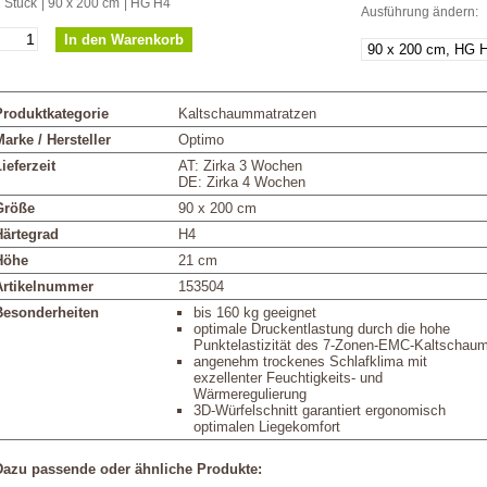
 Stück
| 90 x 200 cm
| HG H4
Ausführung ändern:
Produktkategorie
Kaltschaummatratzen
arke / Hersteller
Optimo
ieferzeit
AT: Zirka 3 Wochen
DE: Zirka 4 Wochen
Größe
90 x 200 cm
Härtegrad
H4
Höhe
21 cm
Artikelnummer
153504
Besonderheiten
bis 160 kg geeignet
optimale Druckentlastung durch die hohe
Punktelastizität des 7-Zonen-EMC-Kaltschau
angenehm trockenes Schlafklima mit
exzellenter Feuchtigkeits- und
Wärmeregulierung
3D-Würfelschnitt garantiert ergonomisch
optimalen Liegekomfort
Dazu passende oder ähnliche Produkte: