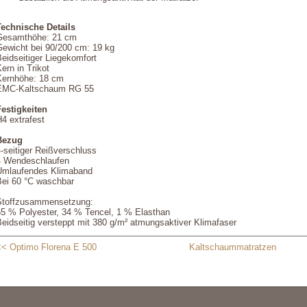
Technische Details
Gesamthöhe: 21 cm
Gewicht bei 90/200 cm: 19 kg
eidseitiger Liegekomfort
ern in Trikot
Kernhöhe: 18 cm
EMC-Kaltschaum RG 55
Festigkeiten
4 extrafest
Bezug
-seitiger Reißverschluss
4 Wendeschlaufen
Umlaufendes Klimaband
Bei 60 °C waschbar
Stoffzusammensetzung:
65 % Polyester, 34 % Tencel, 1 % Elasthan
eidseitig versteppt mit 380 g/m² atmungsaktiver Klimafaser
<< Optimo Florena E 500
Kaltschaummatratzen