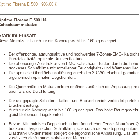
Optimo Florena E 500
906,00 €
Optimo Florena E 500 H4
Kaltschaummatratze
Stark im Einsatz
iese Matratze ist auch für ein Körpergewicht bis 160 kg geeignet.
Der offenporige, atmungsaktive und hochwertige 7-Zonen-EMC- Kaltscha
Punktelastizität optimale Druckentlastung.
Die offenporige Zellstruktur von EMC-Kaltschaum fördert durch die hoh
trockenes Schlafklima mit exzellenter Feuchtigkeits- und Wärmeregulier
Die spezielle Oberflächenauflösung durch den 3D-Würfelschnitt garantier
ergonomisch optimalen Liegekomfort.
Die Querkanäle im Matratzenkern erhöhen zusätzlich die Anpassung im s
ebenfalls die Durchlüftung.
Der ausgeprägte Schulter-, Taillen- und Beckenbereich verbindet perfekte
Druckentlastung.
Auch für ein Körpergewicht bis 160 kg geeignet. Das hohe Raumgewicht 
gleichbleibenden Liegekomfort.
Bezug: Klimaaktives Doppeltuch in hautfreundlicher Tencel-Naturfaser-
trockenen, hygienischen Schlafklima, das durch die Versteppung unterstüt
Elasthan-Funktionsfaser steigert die ergonomische Anpassung. Das uml
zusätzlich die Atmungsaktivität der Matratze.