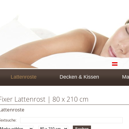
Lattenroste
Decken & Kissen
Ma
Fixer Lattenrost | 80 x 210 cm
Lattenroste
Textsuche: