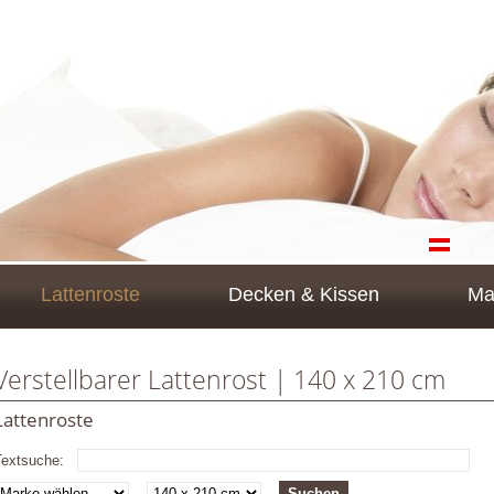
Lattenroste
Decken & Kissen
Ma
Verstellbarer Lattenrost | 140 x 210 cm
Lattenroste
Textsuche: