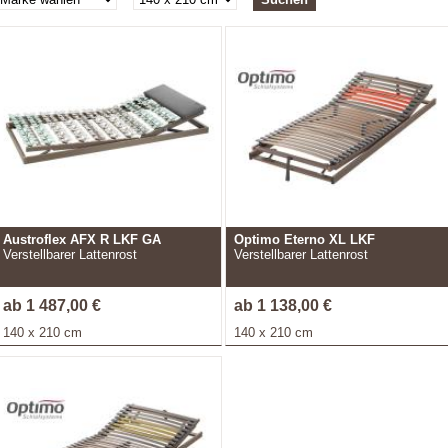
Austroflex AFX R LKF GA
Optimo Eterno XL LKF
Verstellbarer Lattenrost
Verstellbarer Lattenrost
ab 1 487,00 €
ab 1 138,00 €
140 x 210 cm
140 x 210 cm