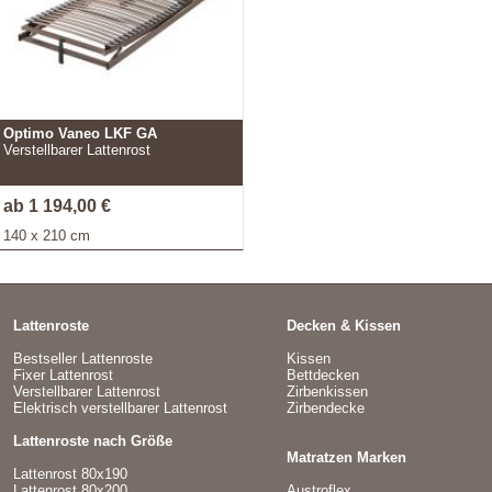
Optimo Vaneo LKF GA
Verstellbarer Lattenrost
ab 1 194,00 €
140 x 210 cm
Lattenroste
Decken & Kissen
Bestseller Lattenroste
Kissen
Fixer Lattenrost
Bettdecken
Verstellbarer Lattenrost
Zirbenkissen
Elektrisch verstellbarer Lattenrost
Zirbendecke
Lattenroste nach Größe
Matratzen Marken
Lattenrost 80x190
Lattenrost 80x200
Austroflex