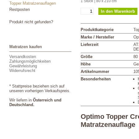
1 Stück
| 80 x 210 cm
Topper Matratzenauflagen
Restposten
Produkt nicht gefunden?
Produktkategorie
To
Marke / Hersteller
Op
Lieferzeit
AT
Matratzen kaufen
DE
Versandkosten
Größe
80
Zahlungsmöglichkeiten
Höhe
Ge
Gewährleistung
Widerrufsrecht
Artikelnummer
10
Besonderheiten
* Stattpreise beziehen sich auf
unseren vorherigen Verkaufspreis.
Wir liefern in
Österreich und
Deutschland.
Optimo Topper Cr
Matratzenauflage