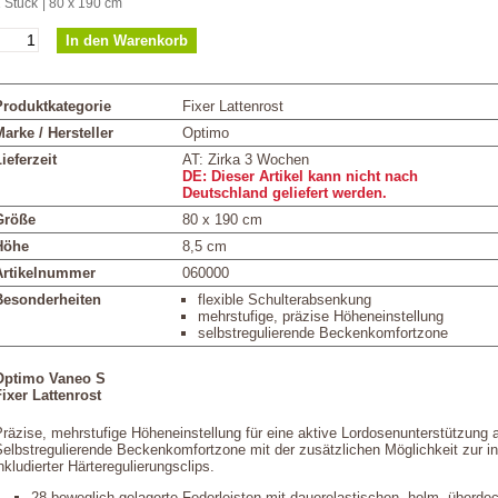
 Stück
| 80 x 190 cm
Produktkategorie
Fixer Lattenrost
arke / Hersteller
Optimo
ieferzeit
AT: Zirka 3 Wochen
DE: Dieser Artikel kann nicht nach
Deutschland geliefert werden.
Größe
80 x 190 cm
Höhe
8,5 cm
Artikelnummer
060000
Besonderheiten
flexible Schulterabsenkung
mehrstufige, präzise Höheneinstellung
selbstregulierende Beckenkomfortzone
Optimo Vaneo S
Fixer Lattenrost
räzise, mehrstufige Höheneinstellung für eine aktive Lordosenunterstützung 
elbstregulierende Beckenkomfortzone mit der zusätzlichen Möglichkeit zur i
nkludierter Härteregulierungsclips.
28 beweglich gelagerte Federleisten mit dauerelastischen, holm- überde