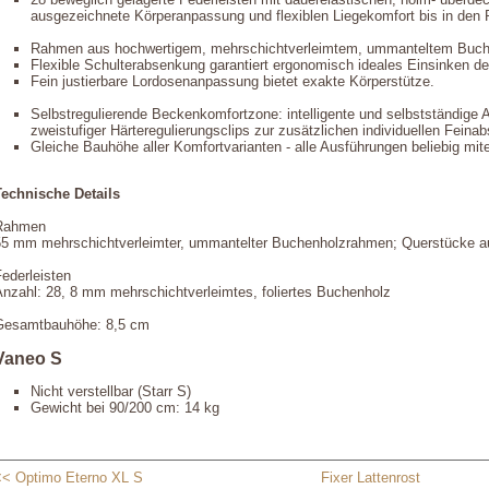
ausgezeichnete Körperanpassung und flexiblen Liegekomfort bis in den 
Rahmen aus hochwertigem, mehrschichtverleimtem, ummanteltem Buchenh
Flexible Schulterabsenkung garantiert ergonomisch ideales Einsinken der
Fein justierbare Lordosenanpassung bietet exakte Körperstütze.
Selbstregulierende Beckenkomfortzone: intelligente und selbstständige A
zweistufiger Härteregulierungsclips zur zusätzlichen individuellen Fein
Gleiche Bauhöhe aller Komfortvarianten - alle Ausführungen beliebig mit
Technische Details
Rahmen
55 mm mehrschichtverleimter, ummantelter Buchenholzrahmen; Querstücke 
ederleisten
Anzahl: 28, 8 mm mehrschichtverleimtes, foliertes Buchenholz
Gesamtbauhöhe: 8,5 cm
Vaneo S
Nicht verstellbar (Starr S)
Gewicht bei 90/200 cm: 14 kg
<< Optimo Eterno XL S
Fixer Lattenrost