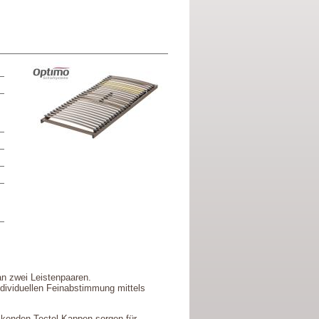
an zwei Leistenpaaren.
ndividuellen Feinabstimmung mittels
ckenden Tectel-Kappen sorgen für