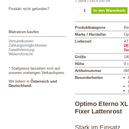
1 Stück
| 140 x 200 cm
Produkt nicht gefunden?
Produktkategorie
Bes
Matratzen kaufen
Marke / Hersteller
Op
Versandkosten
Lieferzeit
AT
Zahlungsmöglichkeiten
DE
Gewährleistung
De
Widerrufsrecht
Größe
14
Höhe
9 
* Stattpreise beziehen sich auf
Artikelnummer
06
unseren vorherigen Verkaufspreis.
Besonderheiten
Wir liefern in
Österreich und
Deutschland.
Optimo Eterno XL
Fixer Lattenrost
Stark im Einsatz