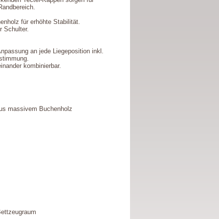
Randbereich.
olz für erhöhte Stabilität.
 Schulter.
npassung an jede Liegeposition inkl.
abstimmung.
einander kombinierbar.
aus massivem Buchenholz
Bettzeugraum