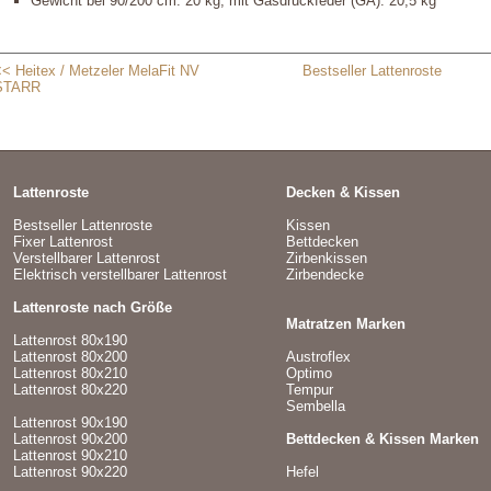
Gewicht bei 90/200 cm: 20 kg, mit Gasdruckfeder (GA): 20,5 kg
<< Heitex / Metzeler MelaFit NV
Bestseller Lattenroste
STARR
Lattenroste
Decken & Kissen
Bestseller Lattenroste
Kissen
Fixer Lattenrost
Bettdecken
Verstellbarer Lattenrost
Zirbenkissen
Elektrisch verstellbarer Lattenrost
Zirbendecke
Lattenroste nach Größe
Matratzen Marken
Lattenrost 80x190
Lattenrost 80x200
Austroflex
Lattenrost 80x210
Optimo
Lattenrost 80x220
Tempur
Sembella
Lattenrost 90x190
Lattenrost 90x200
Bettdecken & Kissen Marken
Lattenrost 90x210
Lattenrost 90x220
Hefel