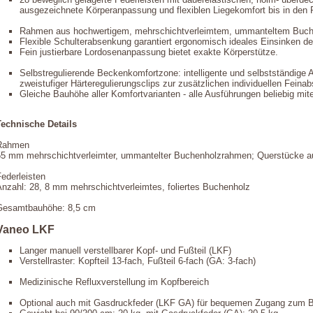
ausgezeichnete Körperanpassung und flexiblen Liegekomfort bis in den 
Rahmen aus hochwertigem, mehrschichtverleimtem, ummanteltem Buchenh
Flexible Schulterabsenkung garantiert ergonomisch ideales Einsinken der
Fein justierbare Lordosenanpassung bietet exakte Körperstütze.
Selbstregulierende Beckenkomfortzone: intelligente und selbstständige A
zweistufiger Härteregulierungsclips zur zusätzlichen individuellen Fein
Gleiche Bauhöhe aller Komfortvarianten - alle Ausführungen beliebig mit
Technische Details
Rahmen
55 mm mehrschichtverleimter, ummantelter Buchenholzrahmen; Querstücke 
ederleisten
Anzahl: 28, 8 mm mehrschichtverleimtes, foliertes Buchenholz
Gesamtbauhöhe: 8,5 cm
Vaneo LKF
Langer manuell verstellbarer Kopf- und Fußteil (LKF)
Verstellraster: Kopfteil 13-fach, Fußteil 6-fach (GA: 3-fach)
Medizinische Refluxverstellung im Kopfbereich
Optional auch mit Gasdruckfeder (LKF GA) für bequemen Zugang zum 