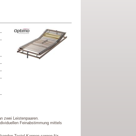
an zwei Leistenpaaren.
ndividuellen Feinabstimmung mittels
ckenden Tectel-Kappen sorgen für