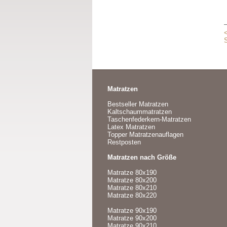
Matratzen
Bestseller Matratzen
Kaltschaummatratzen
Taschenfederkern-Matratzen
Latex Matratzen
Topper Matratzenauflagen
Restposten
Matratzen nach Größe
Matratze 80x190
Matratze 80x200
Matratze 80x210
Matratze 80x220
Matratze 90x190
Matratze 90x200
Matratze 90x210