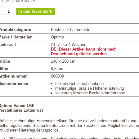
 Stück
| 140 x 200 cm
Produktkategorie
Bestseller Lattenroste
arke / Hersteller
Optimo
ieferzeit
AT: Zirka 4 Wochen
DE: Dieser Artikel kann nicht nach
Deutschland geliefert werden.
Größe
140 x 200 cm
Höhe
8,5 cm
Artikelnummer
060009
Besonderheiten
flexible Schulterabsenkung
mehrstufige, präzise Höheneinstellung
selbstregulierende Beckenkomfortzone
Optimo Vaneo LKF
erstellbarer Lattenrost
räzise, mehrstufige Höheneinstellung für eine aktive Lordosenunterstützung 
elbstregulierende Beckenkomfortzone mit der zusätzlichen Möglichkeit zur i
nkludierter Härteregulierungsclips.
28 beweglich gelagerte Federleisten mit dauerelastischen, holm- überde