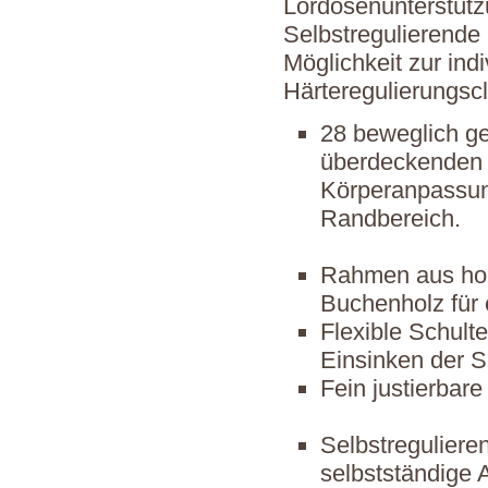
Lordosenunterstütz
Selbstregulierende
Möglichkeit zur ind
Härteregulierungscl
28 beweglich ge
überdeckenden 
Körperanpassung
Randbereich.
Rahmen aus hoc
Buchenholz für e
Flexible Schult
Einsinken der S
Fein justierbar
Selbstreguliere
selbstständige 