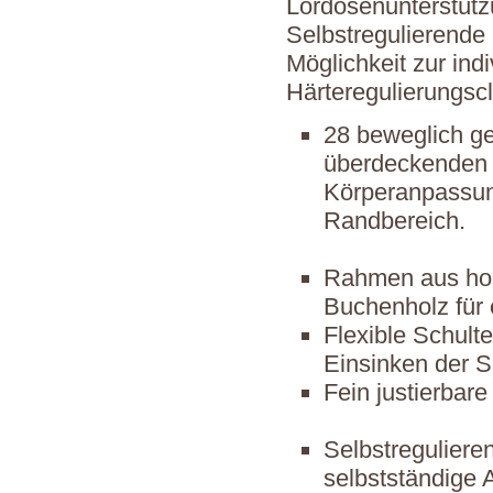
Lordosenunterstütz
Selbstregulierende
Möglichkeit zur ind
Härteregulierungscl
28 beweglich ge
überdeckenden 
Körperanpassung
Randbereich.
Rahmen aus hoc
Buchenholz für e
Flexible Schult
Einsinken der S
Fein justierbar
Selbstreguliere
selbstständige 