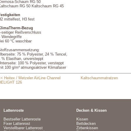
Cremosa-Schaum RG 50
Kaltschaum RG 50 Kaltschaum RG 45
Festigkeiten
2 mittelfest, H3 fest
KlimaTherm-Bezug
-seitiger Reißverschluss
4 Wendegriffe
Bei 60 °C waschbar
Stoffzusammensetzung:
Oberseite: 75 % Polyester, 24 % Tencel,
1 % Elasthan, unversteppt
nterseite: 100 % Polyester, versteppt
mit 100 g/m² atmungsaktiver Klimafaser
< Heitex / Metzeler AirLine Channel
Kaltschaummatratzen
DELIGHT 126
Lattenroste
Decken & Kissen
Bestseller Lattenroste
Kissen
Fixer Lattenrost
Bettdecken
Verstellbarer Lattenrost
Zirbenkissen