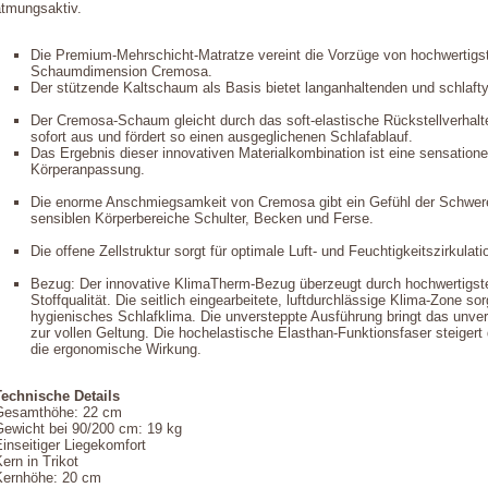
atmungsaktiv.
Die Premium-Mehrschicht-Matratze vereint die Vorzüge von hochwertigs
Schaumdimension Cremosa.
Der stützende Kaltschaum als Basis bietet langanhaltenden und schlaft
Der Cremosa-Schaum gleicht durch das soft-elastische Rückstellverhalt
sofort aus und fördert so einen ausgeglichenen Schlafablauf.
Das Ergebnis dieser innovativen Materialkombination ist eine sensation
Körperanpassung.
Die enorme Anschmiegsamkeit von Cremosa gibt ein Gefühl der Schwerel
sensiblen Körperbereiche Schulter, Becken und Ferse.
Die offene Zellstruktur sorgt für optimale Luft- und Feuchtigkeitszirkulat
Bezug: Der innovative KlimaTherm-Bezug überzeugt durch hochwertigste
Stoffqualität. Die seitlich eingearbeitete, luftdurchlässige Klima-Zone s
hygienisches Schlafklima. Die unversteppte Ausführung bringt das unver
zur vollen Geltung. Die hochelastische Elasthan-Funktionsfaser steige
die ergonomische Wirkung.
Technische Details
Gesamthöhe: 22 cm
Gewicht bei 90/200 cm: 19 kg
inseitiger Liegekomfort
ern in Trikot
Kernhöhe: 20 cm