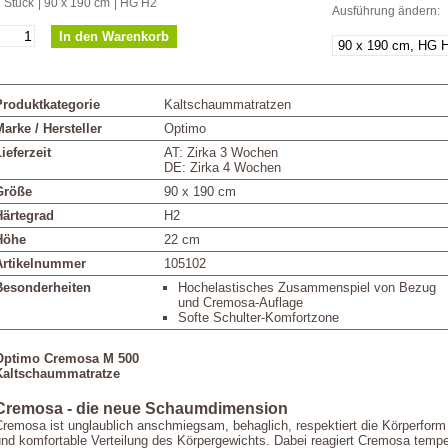
 Stück
| 90 x 190 cm
| HG H2
Ausführung ändern:
Produktkategorie
Kaltschaummatratzen
arke / Hersteller
Optimo
ieferzeit
AT: Zirka 3 Wochen
DE: Zirka 4 Wochen
Größe
90 x 190 cm
Härtegrad
H2
Höhe
22 cm
Artikelnummer
105102
Besonderheiten
Hochelastisches Zusammenspiel von Bezug
und Cremosa-Auflage
Softe Schulter-Komfortzone
Optimo Cremosa M 500
Kaltschaummatratze
Cremosa - die neue Schaumdimension
Cremosa ist unglaublich anschmiegsam, behaglich, respektiert die Körperform
und komfortable Verteilung des Körpergewichts. Dabei reagiert Cremosa tempe