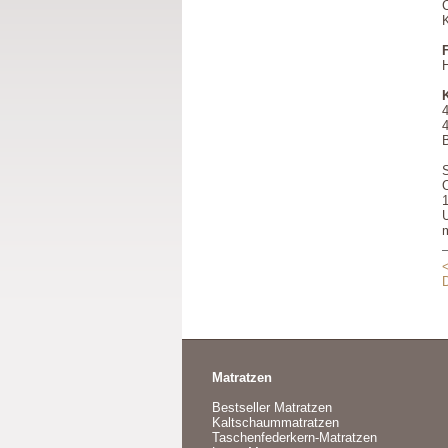
H
4
U
<
Matratzen
Bestseller Matratzen
Kaltschaummatratzen
Taschenfederkern-Matratzen