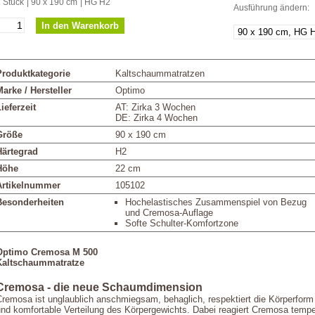
 Stück
| 90 x 190 cm
| HG H2
Ausführung ändern:
Produktkategorie
Kaltschaummatratzen
arke / Hersteller
Optimo
ieferzeit
AT: Zirka 3 Wochen
DE: Zirka 4 Wochen
Größe
90 x 190 cm
Härtegrad
H2
Höhe
22 cm
Artikelnummer
105102
Besonderheiten
Hochelastisches Zusammenspiel von Bezug
und Cremosa-Auflage
Softe Schulter-Komfortzone
Optimo Cremosa M 500
Kaltschaummatratze
Cremosa - die neue Schaumdimension
Cremosa ist unglaublich anschmiegsam, behaglich, respektiert die Körperform
und komfortable Verteilung des Körpergewichts. Dabei reagiert Cremosa tempe