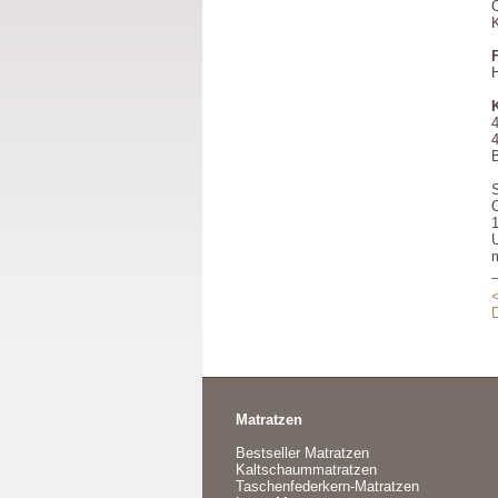
H
4
U
<
Matratzen
Bestseller Matratzen
Kaltschaummatratzen
Taschenfederkern-Matratzen