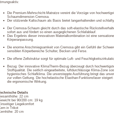
atmungsaktiv.
Die Premium-Mehrschicht-Matratze vereint die Vorzüge von hochwertigs
Schaumdimension Cremosa.
Der stützende Kaltschaum als Basis bietet langanhaltenden und schlaft
Der Cremosa-Schaum gleicht durch das soft-elastische Rückstellverhalt
sofort aus und fördert so einen ausgeglichenen Schlafablauf.
Das Ergebnis dieser innovativen Materialkombination ist eine sensation
Körperanpassung.
Die enorme Anschmiegsamkeit von Cremosa gibt ein Gefühl der Schwerel
sensiblen Körperbereiche Schulter, Becken und Ferse.
Die offene Zellstruktur sorgt für optimale Luft- und Feuchtigkeitszirkulat
Bezug: Der innovative KlimaTherm-Bezug überzeugt durch hochwertigste
Stoffqualität. Die seitlich eingearbeitete, luftdurchlässige Klima-Zone s
hygienisches Schlafklima. Die unversteppte Ausführung bringt das unver
zur vollen Geltung. Die hochelastische Elasthan-Funktionsfaser steige
die ergonomische Wirkung.
Technische Details
Gesamthöhe: 22 cm
Gewicht bei 90/200 cm: 19 kg
inseitiger Liegekomfort
ern in Trikot
Kernhöhe: 20 cm