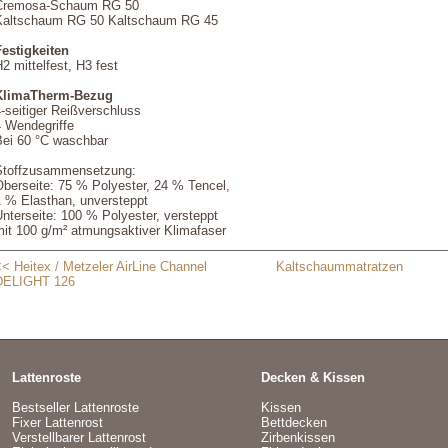
Cremosa-Schaum RG 50
Kaltschaum RG 50 Kaltschaum RG 45
Festigkeiten
2 mittelfest, H3 fest
KlimaTherm-Bezug
-seitiger Reißverschluss
4 Wendegriffe
Bei 60 °C waschbar
Stoffzusammensetzung:
Oberseite: 75 % Polyester, 24 % Tencel,
1 % Elasthan, unversteppt
nterseite: 100 % Polyester, versteppt
mit 100 g/m² atmungsaktiver Klimafaser
< Heitex / Metzeler AirLine Channel
Kaltschaummatratzen
DELIGHT 126
Lattenroste
Decken & Kissen
Bestseller Lattenroste
Kissen
Fixer Lattenrost
Bettdecken
Verstellbarer Lattenrost
Zirbenkissen