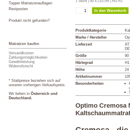
1 Stück
| 90 x 210 cm
| HG H1
Topper Matratzenauflagen
Restposten
Produkt nicht gefunden?
Produktkategorie
Ka
Marke / Hersteller
Op
Matratzen kaufen
Lieferzeit
AT
DE
Versandkosten
Größe
90
Zahlungsmöglichkeiten
Gewährleistung
Härtegrad
H1
Widerrufsrecht
Höhe
24
Artikelnummer
10
* Stattpreise beziehen sich auf
Besonderheiten
unseren vorherigen Verkaufspreis.
Wir liefern in
Österreich und
Deutschland.
Optimo Cremosa 
Kaltschaummatra