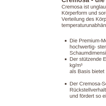
Cremosa - di
Cremosa ist unglau
Körperform und sor
Verteilung des Kör
temperaturunabhäng
Die Premium-Meh
hochwertig- st
Schaumdimensi
Der stützende 
kg/m³
als Basis biete
Der Cremosa-Sch
Rückstellverhal
und fördert so 