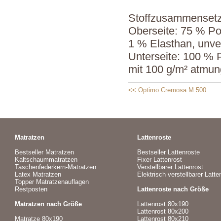
Stoffzusammenset
Oberseite: 75 % Po
1 % Elasthan, unve
Unterseite: 100 % P
mit 100 g/m² atmun
<< Optimo Cremosa M 500
Matratzen
Lattenroste
Bestseller Matratzen
Bestseller Lattenroste
Kaltschaummatratzen
Fixer Lattenrost
Taschenfederkern-Matratzen
Verstellbarer Lattenrost
Latex Matratzen
Elektrisch verstellbarer Latte
Topper Matratzenauflagen
Restposten
Lattenroste nach Größe
Matratzen nach Größe
Lattenrost 80x190
Lattenrost 80x200
Matratze 80x190
Lattenrost 80x210