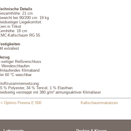
Technische Details
Gesamthöhe: 21 cm
Gewicht bei 90/200 cm: 19 kg
eidseitiger Liegekomfort
ern in Trikot
Kernhöhe: 18 cm
EMC-Kaltschaum RG 55
Festigkeiten
4 extrafest
Bezug
-seitiger Reißverschluss
4 Wendeschlaufen
Umlaufendes Klimaband
Bei 60 °C waschbar
Stoffzusammensetzung:
65 % Polyester, 34 % Tencel, 1 % Elasthan
eidseitig versteppt mit 380 g/m² atmungsaktiver Klimafaser
<< Optimo Florena E 500
Kaltschaummatratzen
Lattenroste
Decken & Kissen