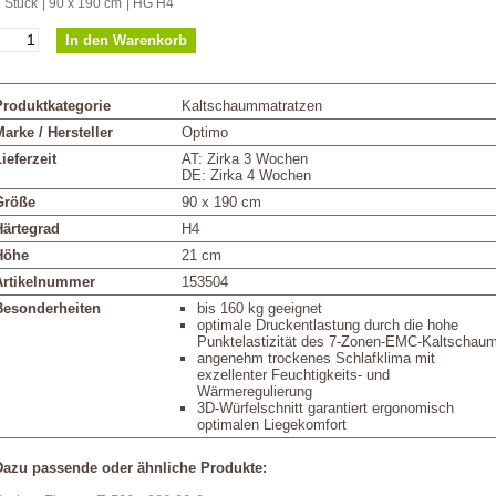
 Stück
| 90 x 190 cm
| HG H4
Produktkategorie
Kaltschaummatratzen
arke / Hersteller
Optimo
ieferzeit
AT: Zirka 3 Wochen
DE: Zirka 4 Wochen
Größe
90 x 190 cm
Härtegrad
H4
Höhe
21 cm
Artikelnummer
153504
Besonderheiten
bis 160 kg geeignet
optimale Druckentlastung durch die hohe
Punktelastizität des 7-Zonen-EMC-Kaltschau
angenehm trockenes Schlafklima mit
exzellenter Feuchtigkeits- und
Wärmeregulierung
3D-Würfelschnitt garantiert ergonomisch
optimalen Liegekomfort
Dazu passende oder ähnliche Produkte: