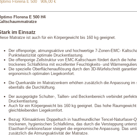
Optimo Florena E 500
906,00 €
Optimo Florena E 500 H4
Kaltschaummatratze
Stark im Einsatz
iese Matratze ist auch für ein Körpergewicht bis 160 kg geeignet.
Der offenporige, atmungsaktive und hochwertige 7-Zonen-EMC- Kaltscha
Punktelastizität optimale Druckentlastung.
Die offenporige Zellstruktur von EMC-Kaltschaum fördert durch die hoh
trockenes Schlafklima mit exzellenter Feuchtigkeits- und Wärmeregulier
Die spezielle Oberflächenauflösung durch den 3D-Würfelschnitt garantier
ergonomisch optimalen Liegekomfort.
Die Querkanäle im Matratzenkern erhöhen zusätzlich die Anpassung im s
ebenfalls die Durchlüftung.
Der ausgeprägte Schulter-, Taillen- und Beckenbereich verbindet perfekte
Druckentlastung.
Auch für ein Körpergewicht bis 160 kg geeignet. Das hohe Raumgewicht 
gleichbleibenden Liegekomfort.
Bezug: Klimaaktives Doppeltuch in hautfreundlicher Tencel-Naturfaser-
trockenen, hygienischen Schlafklima, das durch die Versteppung unterstüt
Elasthan-Funktionsfaser steigert die ergonomische Anpassung. Das uml
zusätzlich die Atmungsaktivität der Matratze.