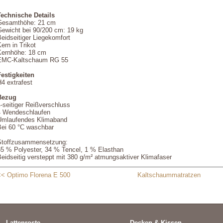
Technische Details
Gesamthöhe: 21 cm
Gewicht bei 90/200 cm: 19 kg
eidseitiger Liegekomfort
ern in Trikot
Kernhöhe: 18 cm
EMC-Kaltschaum RG 55
Festigkeiten
4 extrafest
Bezug
-seitiger Reißverschluss
4 Wendeschlaufen
Umlaufendes Klimaband
Bei 60 °C waschbar
Stoffzusammensetzung:
65 % Polyester, 34 % Tencel, 1 % Elasthan
eidseitig versteppt mit 380 g/m² atmungsaktiver Klimafaser
<< Optimo Florena E 500
Kaltschaummatratzen
Lattenroste
Decken & Kissen