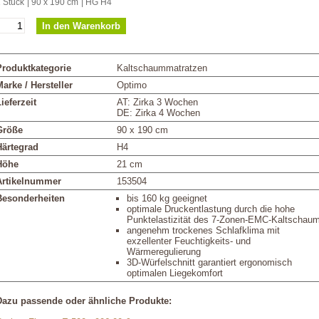
 Stück
| 90 x 190 cm
| HG H4
Produktkategorie
Kaltschaummatratzen
arke / Hersteller
Optimo
ieferzeit
AT: Zirka 3 Wochen
DE: Zirka 4 Wochen
Größe
90 x 190 cm
Härtegrad
H4
Höhe
21 cm
Artikelnummer
153504
Besonderheiten
bis 160 kg geeignet
optimale Druckentlastung durch die hohe
Punktelastizität des 7-Zonen-EMC-Kaltschau
angenehm trockenes Schlafklima mit
exzellenter Feuchtigkeits- und
Wärmeregulierung
3D-Würfelschnitt garantiert ergonomisch
optimalen Liegekomfort
Dazu passende oder ähnliche Produkte: