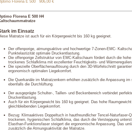
Optimo Florena E 500
906,00 €
Optimo Florena E 500 H4
Kaltschaummatratze
Stark im Einsatz
iese Matratze ist auch für ein Körpergewicht bis 160 kg geeignet.
Der offenporige, atmungsaktive und hochwertige 7-Zonen-EMC- Kaltscha
Punktelastizität optimale Druckentlastung.
Die offenporige Zellstruktur von EMC-Kaltschaum fördert durch die hoh
trockenes Schlafklima mit exzellenter Feuchtigkeits- und Wärmeregulier
Die spezielle Oberflächenauflösung durch den 3D-Würfelschnitt garantier
ergonomisch optimalen Liegekomfort.
Die Querkanäle im Matratzenkern erhöhen zusätzlich die Anpassung im s
ebenfalls die Durchlüftung.
Der ausgeprägte Schulter-, Taillen- und Beckenbereich verbindet perfekte
Druckentlastung.
Auch für ein Körpergewicht bis 160 kg geeignet. Das hohe Raumgewicht 
gleichbleibenden Liegekomfort.
Bezug: Klimaaktives Doppeltuch in hautfreundlicher Tencel-Naturfaser-
trockenen, hygienischen Schlafklima, das durch die Versteppung unterstüt
Elasthan-Funktionsfaser steigert die ergonomische Anpassung. Das uml
zusätzlich die Atmungsaktivität der Matratze.