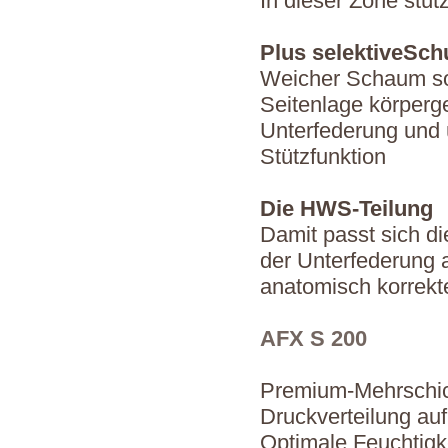
In dieser Zone stüt
Plus selektiveSch
Weicher Schaum so
Seitenlage körperg
Unterfederung und 
Stützfunktion
Die HWS-Teilung
Damit passt sich di
der Unterfederung a
anatomisch korrekt
AFX S 200
Premium-Mehrschich
Druckverteilung au
Optimale Feuchtigk