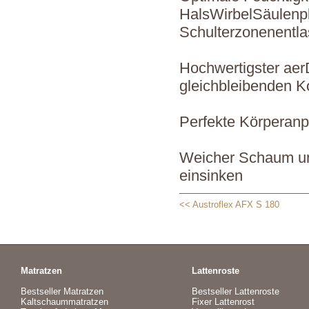
HalsWirbelSäulenpl
Schulterzonenentla
Hochwertigster ae
gleichbleibenden K
Perfekte Körperanp
Weicher Schaum und
einsinken
<< Austroflex AFX S 180
Matratzen
Lattenroste
Bestseller Matratzen
Bestseller Lattenroste
Kaltschaummatratzen
Fixer Lattenrost