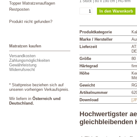
1 Stück
| 80 x 190 cm
| HG firm
Topper Matratzenauflagen
Restposten
Produkt nicht gefunden?
Produktkategorie
Ka
Marke / Hersteller
Aus
Matratzen kaufen
Lieferzeit
AT
DE
Versandkosten
Größe
80
Zahlungsmöglichkeiten
Gewährleistung
Härtegrad
fir
Widerrufsrecht
Höhe
Ke
Mi
* Stattpreise beziehen sich auf
Gewicht
RG
unseren vorherigen Verkaufspreis.
Artikelnummer
62
Wir liefern in
Österreich und
Download
[J
Deutschland.
Hochwertigster a
gleichbleibenden