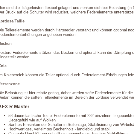
ier sind die Trägerleisten flexibel gelagert und senken sich bei Belastung (in
er Druck auf die Schulter wird reduziert, weichere Federelemente unterstütze
Lordose/Taille
ie Tellerelemente werden durch Härteregler verstärkt und können optional no
Federelementerhöhungen angehoben werden.
Becken
Festere Federelemente stützen das Becken und optional kann die Dämpfung d
ingestellt werden.
Knie
Im Kniebereich können die Teller optional durch Federelement-Erhöhungen lei
Fersenzone
ie Belastung ist hier relativ gering, daher werden softe Federelemente für di
Bedarf können die soften Tellerelemente im Bereich der Lordose verwendet we
AFX R Master
58 dauerelastische Tectel-Federelemente mit 232 einzelnen Liegepunkte
Liegegefühl wie auf Wolken
Sanftes Einsinken der Schulter in Seitenlage, Stabilisierung von Wirbel
Hochwertiges, verleimtes Buchenholz - langlebig und stabil
Optimale Durchlüftung schafft ein angenehmes, frisches Schlafklima