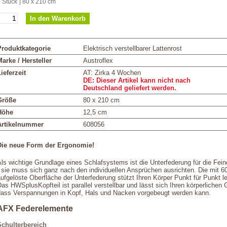
 Stück
| 80 x 210 cm
Produktkategorie
Elektrisch verstellbarer Lattenrost
arke / Hersteller
Austroflex
ieferzeit
AT: Zirka 4 Wochen
DE: Dieser Artikel kann nicht nach
Deutschland geliefert werden.
Größe
80 x 210 cm
Höhe
12,5 cm
Artikelnummer
608056
Die neue Form der Ergonomie!
ls wichtige Grundlage eines Schlafsystems ist die Unterfederung für die Fei
 sie muss sich ganz nach den individuellen Ansprüchen ausrichten. Die mit 6
ufgelöste Oberfläche der Unterfederung stützt Ihren Körper Punkt für Punkt lei
as HWSplusKopfteil ist parallel verstellbar und lässt sich Ihren körperlichen
dass Verspannungen in Kopf, Hals und Nacken vorgebeugt werden kann.
AFX Federelemente
Schulterbereich