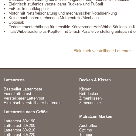
Elektrisch stufenlos verstellbarer Rücken- und Fußteil
Fußteil frei aufklappbar
Motor mit Netzfreischaltung und mechanischer Notabsenkung
Keine nach unten stehenden Motorenteile/Mechanik
Optional:
Federelementerhöhung für sensible KörperzonenHalsWirbelSäulenplus-Ko
HalsWirbelSäulenplus-Kopfteil mit 3-fach Parallelverstellung entspannt
Elektrisch verstellbarer Lattenrost
Lattenroste
Decken & Kissen
Bestseller Lattenroste
Kissen
Fixer Lattenrost
Bettdecken
Verstellbarer Lattenrost
Zirbenkissen
Elektrisch verstellbarer Lattenrost
Zirbendecke
Lattenroste nach Größe
Matratzen Marken
Lattenrost 80x190
Lattenrost 80x200
Austroflex
Lattenrost 80x210
Optimo
Lattenrost 80x220
Tempur