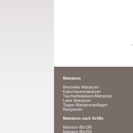
Matratzen
Bestseller Matratzen
Kaltschaummatratzen
Taschenfederkern-Matratzen
Latex Matratzen
Topper Matratzenauflagen
Restposten
Matratzen nach Größe
Matratze 80x190
Matratze 80x200