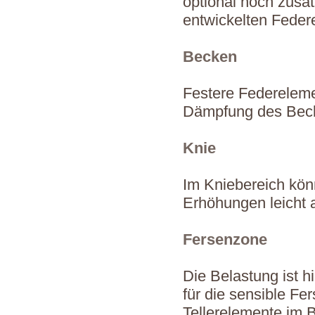
optional noch zusät
entwickelten Fede
Becken
Festere Federeleme
Dämpfung des Becke
Knie
Im Kniebereich könn
Erhöhungen leicht
Fersenzone
Die Belastung ist h
für die sensible Fe
Tellerelemente im 