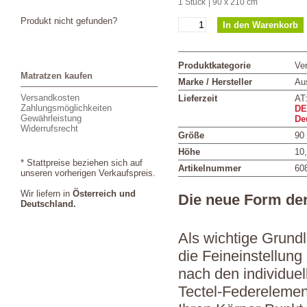
1 Stück
| 90 x 210 cm
Produkt nicht gefunden?
Produktkategorie
Ver
Matratzen kaufen
Marke / Hersteller
Aus
Versandkosten
Lieferzeit
AT
Zahlungsmöglichkeiten
DE
Gewährleistung
De
Widerrufsrecht
Größe
90
Höhe
10
* Stattpreise beziehen sich auf
Artikelnummer
60
unseren vorherigen Verkaufspreis.
Wir liefern in
Österreich und
Die neue Form de
Deutschland.
Als wichtige Grundl
die Feineinstellung
nach den individuel
Tectel-Federelemen