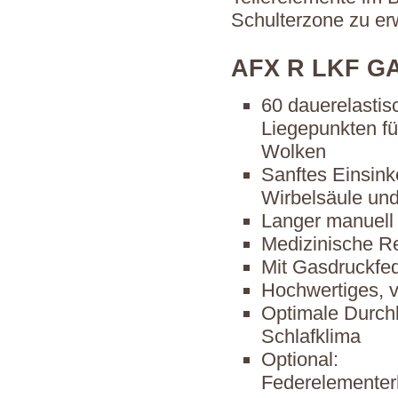
Schulterzone zu erw
AFX R LKF G
60 dauerelastis
Liegepunkten fü
Wolken
Sanftes Einsinke
Wirbelsäule un
Langer manuell 
Medizinische Re
Mit Gasdruckfe
Hochwertiges, v
Optimale Durchl
Schlafklima
Optional:
Federelementer