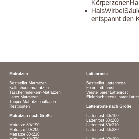
KörperzonenHal
HalsWirbelSäule
entspannt den 
Matratzen
Lattenroste
Bestseller Matratzen
Bestseller Lattenroste
Kaltschaummatratzen
Fixer Lattenrost
Taschenfederkern-Matratzen
Verstellbarer Lattenrost
Latex Matratzen
Elektrisch verstellbarer Latte
Topper Matratzenauflagen
Restposten
Lattenroste nach Größe
Matratzen nach Größe
Lattenrost 80x190
Lattenrost 80x200
Matratze 80x190
Lattenrost 80x210
Matratze 80x200
Lattenrost 80x220
Matratze 80x210
Matratze 80x220
Lattenrost 90x190