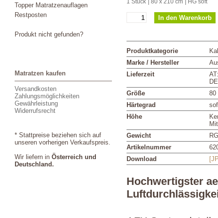
1 Stück
| 80 x 210 cm
| HG soft
Topper Matratzenauflagen
Restposten
Produkt nicht gefunden?
Produktkategorie
Ka
Marke / Hersteller
Aus
Matratzen kaufen
Lieferzeit
AT
DE
Versandkosten
Größe
80
Zahlungsmöglichkeiten
Gewährleistung
Härtegrad
sof
Widerrufsrecht
Höhe
Ke
Mi
* Stattpreise beziehen sich auf
Gewicht
RG
unseren vorherigen Verkaufspreis.
Artikelnummer
62
Wir liefern in
Österreich und
Download
[J
Deutschland.
Hochwertigster a
Luftdurchlässigkei