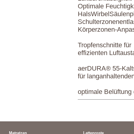
Optimale Feuchtigk
HalsWirbelSäulenpl
Schulterzonenentla
Körperzonen-Anpas
Tropfenschnitte für
effizienten Luftaus
aerDURA® 55-Kal
für langanhaltende
optimale Belüftung
Matratzen
Lattenroste