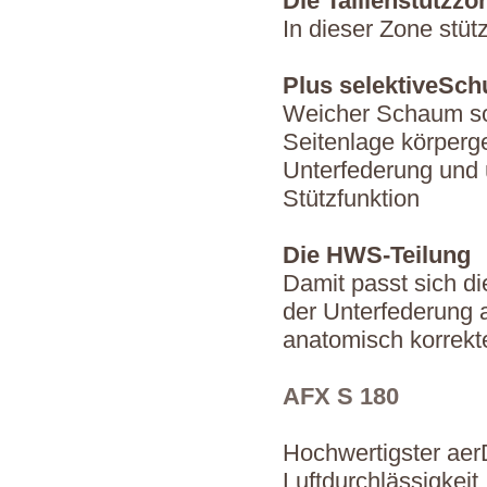
Die Taillenstützzo
In dieser Zone stüt
Plus selektiveSch
Weicher Schaum so
Seitenlage körperg
Unterfederung und 
Stützfunktion
Die HWS-Teilung
Damit passt sich di
der Unterfederung a
anatomisch korrekt
AFX S 180
Hochwertigster ae
Luftdurchlässigkeit