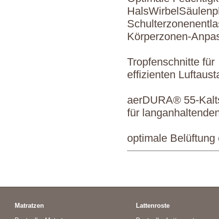
HalsWirbelSäulenpl
Schulterzonenentla
Körperzonen-Anpas
Tropfenschnitte für
effizienten Luftaus
aerDURA® 55-Kal
für langanhaltende
optimale Belüftung
Matratzen
Lattenroste