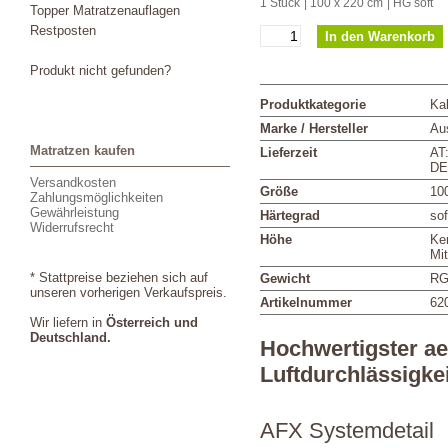
1 Stück
| 100 x 220 cm
| HG soft
Topper Matratzenauflagen
Restposten
Produkt nicht gefunden?
Produktkategorie
Ka
Marke / Hersteller
Aus
Matratzen kaufen
Lieferzeit
AT
DE
Versandkosten
Größe
10
Zahlungsmöglichkeiten
Gewährleistung
Härtegrad
sof
Widerrufsrecht
Höhe
Ke
Mi
* Stattpreise beziehen sich auf
Gewicht
RG
unseren vorherigen Verkaufspreis.
Artikelnummer
62
Wir liefern in
Österreich und
Deutschland.
Hochwertigster a
Luftdurchlässigkei
AFX Systemdetail