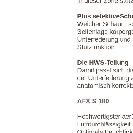
In dieser Zone stüt
Plus selektiveSch
Weicher Schaum so
Seitenlage körperg
Unterfederung und 
Stützfunktion
Die HWS-Teilung
Damit passt sich di
der Unterfederung a
anatomisch korrekt
AFX S 180
Hochwertigster ae
Luftdurchlässigkeit
Optimale Feuchtigk