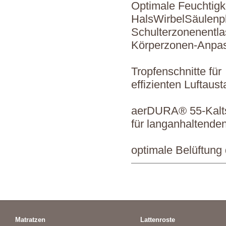
Optimale Feuchtigk
HalsWirbelSäulenpl
Schulterzonenentla
Körperzonen-Anpas
Tropfenschnitte für
effizienten Luftaus
aerDURA® 55-Kal
für langanhaltende
optimale Belüftung
Matratzen
Lattenroste