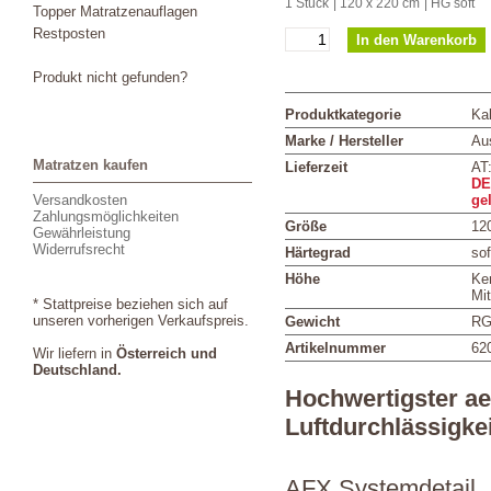
1 Stück
| 120 x 220 cm
| HG soft
Topper Matratzenauflagen
Restposten
Produkt nicht gefunden?
Produktkategorie
Ka
Marke / Hersteller
Aus
Matratzen kaufen
Lieferzeit
AT
DE
Versandkosten
ge
Zahlungsmöglichkeiten
Größe
12
Gewährleistung
Widerrufsrecht
Härtegrad
sof
Höhe
Ke
Mi
* Stattpreise beziehen sich auf
unseren vorherigen Verkaufspreis.
Gewicht
RG
Artikelnummer
62
Wir liefern in
Österreich und
Deutschland.
Hochwertigster a
Luftdurchlässigkei
AFX Systemdetail