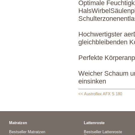
Optimale Feuchtigk
HalsWirbelSäulenpl
Schulterzonenentla
Hochwertigster ae
gleichbleibenden K
Perfekte Körperanp
Weicher Schaum und
einsinken
<< Austroflex AFX S 180
Matratzen
Lattenroste
Bestseller Matratzen
Bestseller Lattenroste