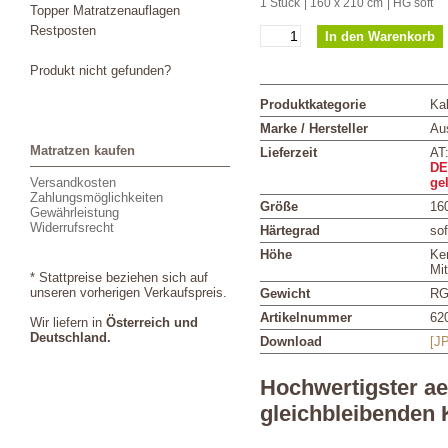
1 Stück
| 160 x 210 cm
| HG soft
Topper Matratzenauflagen
Restposten
Produkt nicht gefunden?
Produktkategorie
Ka
Marke / Hersteller
Aus
Matratzen kaufen
Lieferzeit
AT
DE
Versandkosten
ge
Zahlungsmöglichkeiten
Größe
16
Gewährleistung
Widerrufsrecht
Härtegrad
sof
Höhe
Ke
Mi
* Stattpreise beziehen sich auf
unseren vorherigen Verkaufspreis.
Gewicht
RG
Artikelnummer
62
Wir liefern in
Österreich und
Deutschland.
Download
[J
Hochwertigster a
gleichbleibenden