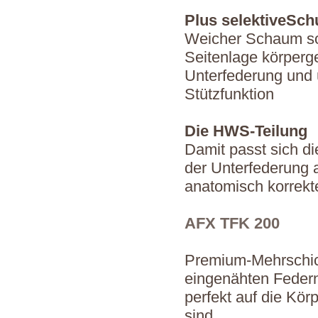
Plus selektiveSch
Weicher Schaum so
Seitenlage körperg
Unterfederung und 
Stützfunktion
Die HWS-Teilung
Damit passt sich di
der Unterfederung a
anatomisch korrekt
AFX TFK 200
Premium-Mehrschich
eingenähten Federn
perfekt auf die Kö
sind