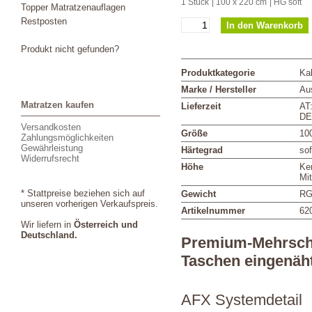
1 Stück
| 100 x 220 cm
| HG soft
Topper Matratzenauflagen
Restposten
Produkt nicht gefunden?
Produktkategorie
Ka
Marke / Hersteller
Aus
Matratzen kaufen
Lieferzeit
AT
DE
Versandkosten
Größe
10
Zahlungsmöglichkeiten
Gewährleistung
Härtegrad
sof
Widerrufsrecht
Höhe
Ke
Mi
* Stattpreise beziehen sich auf
Gewicht
RG
unseren vorherigen Verkaufspreis.
Artikelnummer
62
Wir liefern in
Österreich und
Deutschland.
Premium-Mehrschic
Taschen eingenäh
AFX Systemdetail