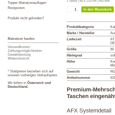
1 Stück
| 80 x 210 cm
| HG soft
Topper Matratzenauflagen
Restposten
Produkt nicht gefunden?
Produktkategorie
Ka
Marke / Hersteller
Aus
Matratzen kaufen
Lieferzeit
AT
DE
Versandkosten
Größe
80
Zahlungsmöglichkeiten
Gewährleistung
Härtegrad
sof
Widerrufsrecht
Höhe
Ke
Mi
* Stattpreise beziehen sich auf
Gewicht
RG
unseren vorherigen Verkaufspreis.
Artikelnummer
62
Wir liefern in
Österreich und
Deutschland.
Premium-Mehrschic
Taschen eingenäh
AFX Systemdetail