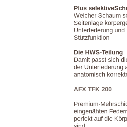
Plus selektiveSch
Weicher Schaum so
Seitenlage körperg
Unterfederung und 
Stützfunktion
Die HWS-Teilung
Damit passt sich di
der Unterfederung a
anatomisch korrekt
AFX TFK 200
Premium-Mehrschich
eingenähten Federn
perfekt auf die Kö
sind