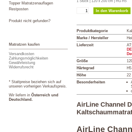
1 Stück
| 120 x 200 cm
| HG H5
Topper Matratzenauflagen
Restposten
Produkt nicht gefunden?
Produktkategorie
Ka
Marke / Hersteller
Hei
Matratzen kaufen
Lieferzeit
AT
DE
Versandkosten
De
Zahlungsmöglichkeiten
Größe
12
Gewährleistung
Widerrufsrecht
Härtegrad
H5
Höhe
22
* Stattpreise beziehen sich auf
Besonderheiten
unseren vorherigen Verkaufspreis.
Wir liefern in
Österreich und
Deutschland.
AirLine Channel 
Kaltschaummatra
AirLine Chan