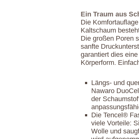
Ein Traum aus S
Die Komfortauflag
Kaltschaum besteht
Die großen Poren so
sanfte Druckunters
garantiert dies ei
Körperform. Einfach
Längs- und quer
Nawaro DuoCell
der Schaumstoff
anpassungsfähig
Die Tencel® Fas
viele Vorteile: 
Wolle und saugf