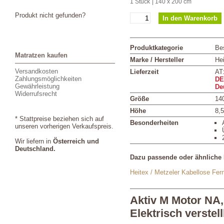
1 Stück
| 140 x 200 cm
Produkt nicht gefunden?
Produktkategorie
Bes
Matratzen kaufen
Marke / Hersteller
Hei
Versandkosten
Lieferzeit
AT
Zahlungsmöglichkeiten
DE
Gewährleistung
De
Widerrufsrecht
Größe
14
Höhe
8,
* Stattpreise beziehen sich auf
Besonderheiten
unseren vorherigen Verkaufspreis.
Wir liefern in
Österreich und
Deutschland.
Dazu passende oder ähnliche 
Heitex / Metzeler Kabellose Fe
Aktiv M Motor NA
Elektrisch verstel