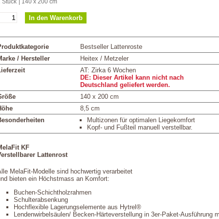
 Stück
| 140 x 200 cm
Produktkategorie
Bestseller Lattenroste
arke / Hersteller
Heitex / Metzeler
ieferzeit
AT: Zirka 6 Wochen
DE: Dieser Artikel kann nicht nach
Deutschland geliefert werden.
Größe
140 x 200 cm
Höhe
8,5 cm
Besonderheiten
Multizonen für optimalen Liegekomfort
Kopf- und Fußteil manuell verstellbar.
MelaFit KF
erstellbarer Lattenrost
lle MelaFit-Modelle sind hochwertig verarbeitet
und bieten ein Höchstmass an Komfort:
Buchen-Schichtholzrahmen
Schulterabsenkung
Hochflexible Lagerungselemente aus Hytrel®
Lendenwirbelsäulen/ Becken-Härteverstellung in 3er-Paket-Ausführung m