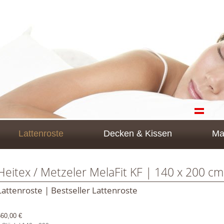
Lattenroste
Decken & Kissen
Ma
Heitex / Metzeler MelaFit KF | 140 x 200 cm
Lattenroste | Bestseller Lattenroste
560,00 €