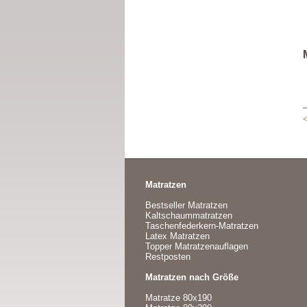
Matratzen
Bestseller Matratzen
Kaltschaummatratzen
Taschenfederkern-Matratzen
Latex Matratzen
Topper Matratzenauflagen
Restposten
Matratzen nach Größe
Matratze 80x190