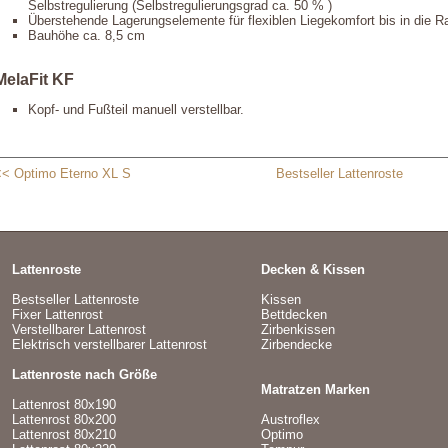
Selbstregulierung (Selbstregulierungsgrad ca. 50 % )
Überstehende Lagerungselemente für flexiblen Liegekomfort bis in die R
Bauhöhe ca. 8,5 cm
MelaFit KF
Kopf- und Fußteil manuell verstellbar.
<< Optimo Eterno XL S
Bestseller Lattenroste
Lattenroste
Decken & Kissen
Bestseller Lattenroste
Kissen
Fixer Lattenrost
Bettdecken
Verstellbarer Lattenrost
Zirbenkissen
Elektrisch verstellbarer Lattenrost
Zirbendecke
Lattenroste nach Größe
Matratzen Marken
Lattenrost 80x190
Lattenrost 80x200
Austroflex
Lattenrost 80x210
Optimo