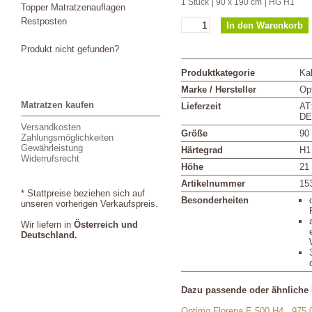
1 Stück
| 90 x 190 cm
| HG H1
Topper Matratzenauflagen
Restposten
Produkt nicht gefunden?
Produktkategorie
Ka
Marke / Hersteller
Op
Matratzen kaufen
Lieferzeit
AT
DE
Versandkosten
Größe
90
Zahlungsmöglichkeiten
Gewährleistung
Härtegrad
H1
Widerrufsrecht
Höhe
21
Artikelnummer
15
* Stattpreise beziehen sich auf
Besonderheiten
unseren vorherigen Verkaufspreis.
Wir liefern in
Österreich und
Deutschland.
Dazu passende oder ähnliche 
Optimo Florena E 500 H4
975,