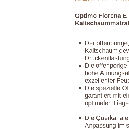
Optimo Florena E
Kaltschaummatra
Der offenporig
Kaltschaum gewä
Druckentlastung
Die offenporige
hohe Atmungsakt
exzellenter Feu
Die spezielle O
garantiert mit 
optimalen Liege
Die Querkanäle 
Anpassung im se