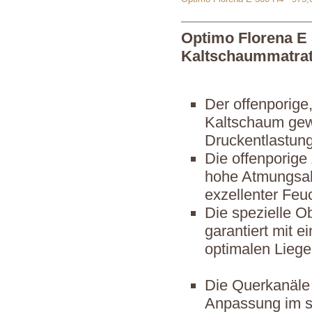
Optimo Florena E
Kaltschaummatra
Der offenporig
Kaltschaum gewä
Druckentlastung
Die offenporige
hohe Atmungsakt
exzellenter Feu
Die spezielle O
garantiert mit 
optimalen Liege
Die Querkanäle 
Anpassung im se