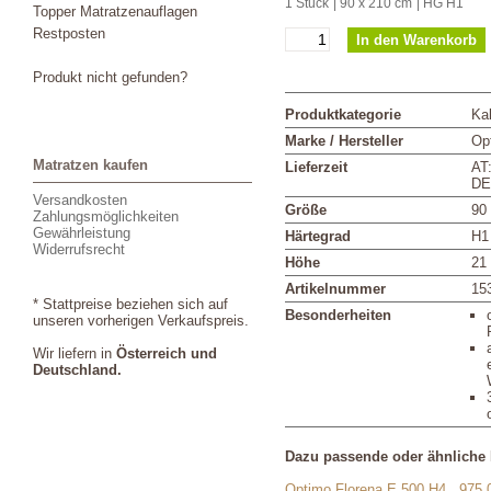
1 Stück
| 90 x 210 cm
| HG H1
Topper Matratzenauflagen
Restposten
Produkt nicht gefunden?
Produktkategorie
Ka
Marke / Hersteller
Op
Matratzen kaufen
Lieferzeit
AT
DE
Versandkosten
Größe
90
Zahlungsmöglichkeiten
Gewährleistung
Härtegrad
H1
Widerrufsrecht
Höhe
21
Artikelnummer
15
* Stattpreise beziehen sich auf
Besonderheiten
unseren vorherigen Verkaufspreis.
Wir liefern in
Österreich und
Deutschland.
Dazu passende oder ähnliche 
Optimo Florena E 500 H4
975,